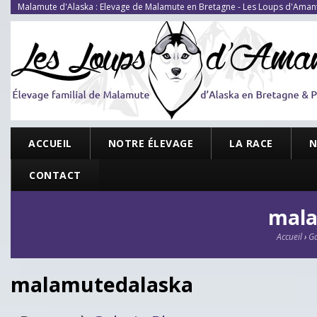
Malamute d'Alaska : Elevage de Malamute en Bretagne - Les Loups d'Aman
ACCUEIL
NOTRE ÉLEVAGE
LA RACE
N
CONTACT
mala
Accueil
›
Ga
malamutedalaska