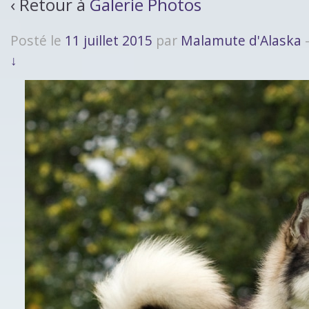
‹ Retour à
Galerie Photos
Posté le
11 juillet 2015
par
Malamute d'Alaska
↓