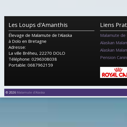
Les Loups d'Amanthis
Liens Pra
Élevage de Malamute de l'Alaska
Malamute de l
à Dolo en Bretagne
Alaskan Mala
Adresse:
Alaskan Mala
La ville Bréheu, 22270 DOLO
Pension Cani
Téléphone: 0296308038
Portable: 0687962159
© 2026
Malamute d'Alaska