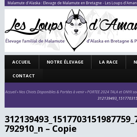
Malamute d'Alaska : Elevage de Malamute en Bretagne - Les Loups d'Aman
ACCUEIL
NOTRE ÉLEVAGE
LA RACE
N
CONTACT
Accueil
›
Nos Chiots Disponibles & Portées à venir
›
PORTEE 2024 TALA et ONYX sont 
312139493_151770315
312139493_1517703151987759_
792910_n – Copie