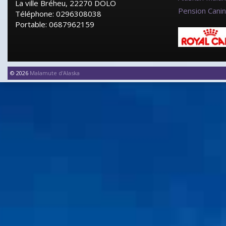
La ville Bréheu, 22270 DOLO
Pension Cani
Téléphone: 0296308038
Portable: 0687962159
© 2026
Malamute d'Alaska