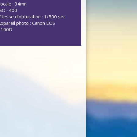
Focale : 34mn
ISO : 400
Vitesse d'obturation : 1/500 sec
Appareil photo : Canon EOS
1100D