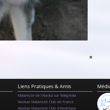
Liens Pratiques & Amis
Média
Malamute de l'Alaska sur Wikipédia
Alaskan Malamute Club de France
Alaskan Malamute Club d'Amérique