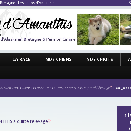
 Bretagne - Les Loups d'Amanthis
S
LA RACE
NOS CHIENS
NOS CHIOTS
A
Accueil
›
Nos Chiens
›
PERSEA DES LOUPS D'AMANTHIS a quitté l'élevage
›
IMG_4933
Inf
HIS a quitté l’élevage
T