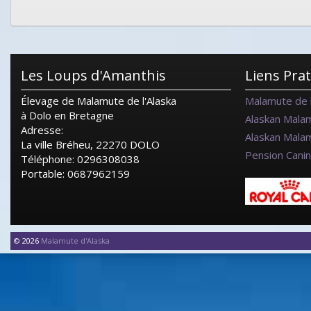
Les Loups d'Amanthis
Liens Pra
Élevage de Malamute de l'Alaska
Malamute de l
à Dolo en Bretagne
Alaskan Mala
Adresse:
Alaskan Mala
La ville Bréheu, 22270 DOLO
Pension Cani
Téléphone: 0296308038
Portable: 0687962159
© 2026
Malamute d'Alaska