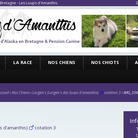
 Bretagne - Les Loups d'Amanthis
S
LA RACE
NOS CHIENS
NOS CHIOTS
A
ccueil
›
Nos Chiens
›
Lorgen's (Lorgen's des loups d'amanthis)
cotation 3
›
IMG_33
Inf
ps d’amanthis)
cotation 3
T