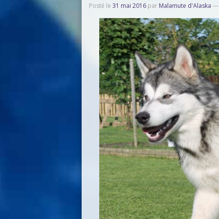
Posté le
31 mai 2016
par
Malamute d'Alaska
—