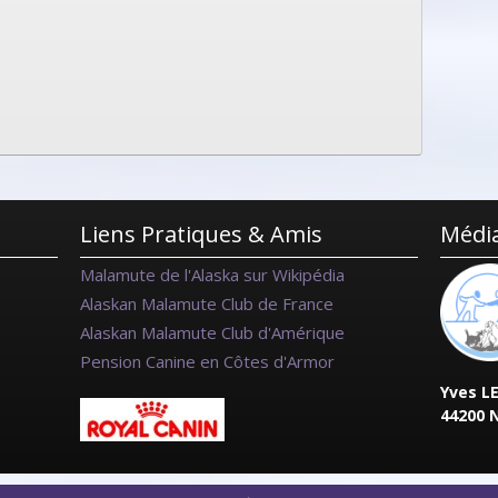
Liens Pratiques & Amis
Média
Malamute de l'Alaska sur Wikipédia
Alaskan Malamute Club de France
Alaskan Malamute Club d'Amérique
Pension Canine en Côtes d'Armor
Yves L
44200 