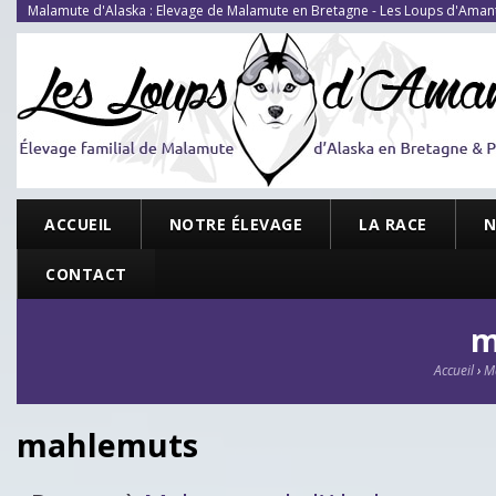
Malamute d'Alaska : Elevage de Malamute en Bretagne - Les Loups d'Aman
ACCUEIL
NOTRE ÉLEVAGE
LA RACE
N
CONTACT
m
Accueil
›
Ma
mahlemuts